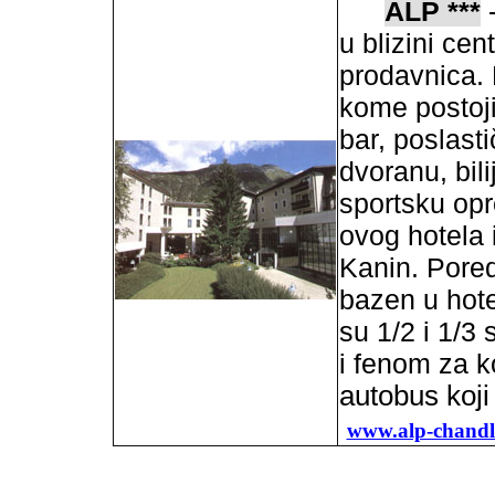
ALP ***
-
u blizini cen
prodavnica. 
kome postoj
bar, poslast
dvoranu, bili
sportsku op
ovog hotela i
Kanin. Pored
bazen u hot
su 1/2 i 1/
i fenom za 
autobus koji
www.alp-chandle