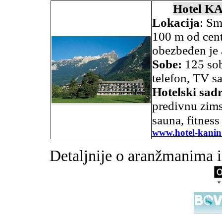
Hotel K
Lokacija
: Sm
100 m od cent
obezbeđen je 
Sobe:
125 sob
telefon, TV sa
Hotelski sadr
predivnu zims
sauna, fitness
www.hotel-kanin
Detaljnije o aranžmanima i