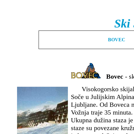
Ski
BOVEC
Bovec
- s
Visokogorsko skijališ
Soče u Julijskim Alpin
Ljubljane. Od Boveca n
Vožnja traje 35 minuta.
Ukupna dužina staza je
staze su povezane kruž