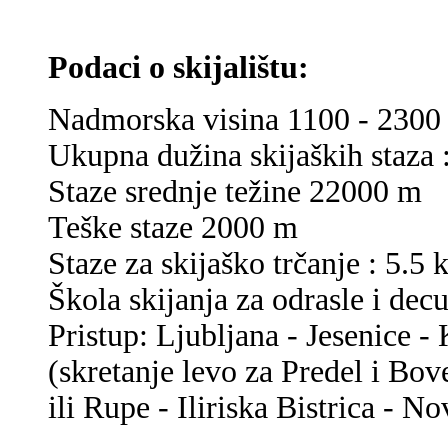
Podaci o skijalištu:
Nadmorska visina 1100 - 2300
Ukupna dužina skijaških staza 
Staze srednje težine 22000 m
Teške staze 2000 m
Staze za skijaško trčanje : 5.5
Škola skijanja za odrasle i dec
Pristup: Ljubljana - Jesenice - 
(skretanje levo za Predel i Bov
ili Rupe - Iliriska Bistrica - 