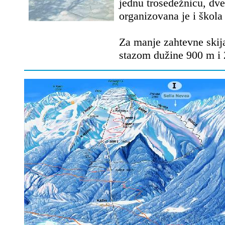
jednu trosedežnicu, dve
organizovana je i škola 
Za manje zahtevne skijaš
stazom dužine 900 m i 2 