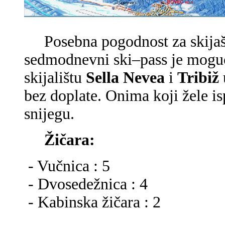
Posebna pogodnost za skijaše 
sedmodnevni ski–pass je mogu
skijalištu
Sella Nevea
i
Tribiž
bez doplate. Onima koji žele is
snijegu.
Žičara:
- Vučnica : 5
- Dvosedežnica : 4
- Kabinska žičara : 2