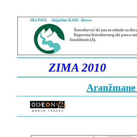
SKI PASS
Skijalište KAIN - Bovec
Šestodnevni ski pas za odrasle za decu 
Kupovina šestodnevnog ski pass-a omoguć
Arnoldstein (A).
ZIMA 20
10
Aranžmane 