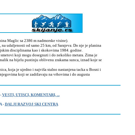
anina Maglic sa 2386 m nadmorske visine).
na udaljenosti od samo 25 km, od Sarajeva. Do nje je planina
ijskim disciplinama kao i skokovima 1984. godine.
 smetovi koji mogu dosegnuti i do nekoliko metara. Zima je
alik na bijelu pustinju oblivenu zrakama sunca, iznad koje se
, koja je ujedno i najviša stalno nastanjena tacka u Bosni i
snjegovima koji se zadržavaju na vrhovima i do augusta
-
VESTI, UTISCI, KOMENTARI, ...
A -
DALJI RAZVOJ SKI CENTRA