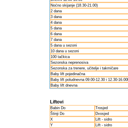
Noćno skijanje (18.30-21.00)
2 dana
3 dana
4 dana
5 dana
6 dana
7 dana
5 dana u sezoni
10 dana u sezoni
100 tačkica
Sezonska neprenosiva
Sezonska za trenere, učitelje i takmičare
Baby lift pojedinačna
Baby lift poludnevna 09.00-12.30 i 12.30-16.00
Baby lift dnevna
Liftovi
Babin Do
Trosjed
Štinji Do
Dvosjed
X
Lift - sidro
Y
Lift - sidro