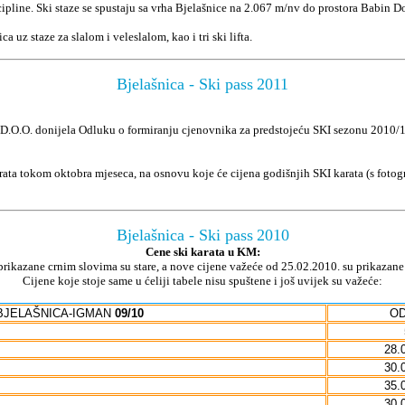
ipline. Ski staze se spustaju sa vrha Bjelašnice na 2.067 m/nv do prostora Babin Do
 uz staze za slalom i veleslalom, kao i tri ski lifta.
Bjelašnica - Ski pass
2011
O.O. donijela Odluku o formiranju cjenovnika za predstojeću SKI sezonu 2010/11
rata tokom oktobra mjeseca, na osnovu koje će cijena godišnjih SKI karata (s fotog
Bjelašnica - Ski pass
2010
Cene ski karata u KM:
prikazane crnim slovima su stare, a nove cijene važeće od 25.02.2010. su prikazane
Cijene koje stoje same u ćeliji tabele nisu spuštene i još uvijek su važeće:
 BJELAŠNICA-IGMAN
09/10
OD
28.
30.
35.
30.