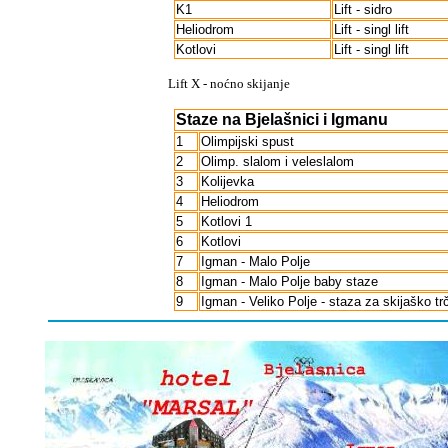
K1
Lift - sidro
Heliodrom
Lift - singl lift
Kotlovi
Lift - singl lift
Lift X - no
ćno skijanje
Staze na Bjelašnici i Igmanu
1
Olimpijski spust
2
Olimp. slalom i veleslalom
3
Kolijevka
4
Heliodrom
5
Kotlovi 1
6
Kotlovi
7
Igman - Malo Polje
8
Igman - Malo Polje baby staze
9
Igman - Veliko Polje - staza za skijaško tr