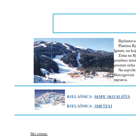
Bjelasnica je
Planina Bjela
Igman, na koj
Zima na Bjela
posebno inter
prostire ništa
Na najvišem d
Hercegovini. 
mjeseca.
BJELAŠNICA -
MAPE SKIJALIŠTA
BJELAŠNICA -
SMEŠTAJ
Ski centar: