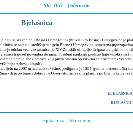
Ski
BiH - federacija
Bjelašnica
 najviši ski centar u Bosni i Hercegovini (Najviši vrh Bosne i Hercegovine je pl
šnica se nalazi u središnjem dijelu Bosne i Hercegovine, smještena jugozapadno, 
ima je održan veci dio takmicenja XIV Zimskih olimpijskih igara u alpskim i nord
snici traje od novembra do maja. Posebnu atrakciju predstavljaju visoki snježni
esantna upravo zbog pejzaža koji pruža planina prekrivena snježnim prekrivacem, n
 više nego nebeski krajolik.
ijelu na 2067 m nadmorske visine, podignuta je 1894. godine meteorološka stanica
Sam vrh je po tome i dobio ime Opservatorija, a sama planina po bjelini kamena i 
BJELAŠNICA 
BJELAŠNIC
Bjelašnica - Ski centar