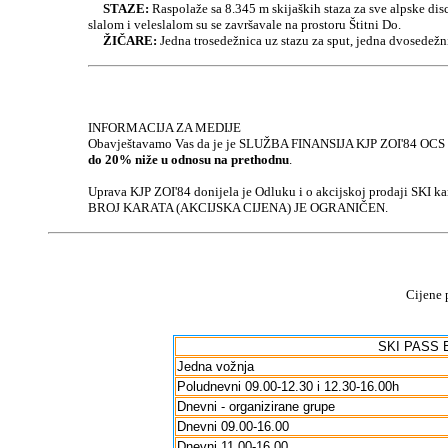
STAZE:
Raspolaže sa 8.345 m skijaških staza za sve alpske disc
slalom i veleslalom su se završavale na prostoru Štitni Do.
ŽIČARE:
Jedna trosedežnica uz stazu za sput, jedna dvosedežnica
INFORMACIJA ZA MEDIJE
Obavještavamo Vas da je je SLUŽBA FINANSIJA KJP ZOI'84 OCS D.
do 20% niže u odnosu na prethodnu
.
Uprava KJP ZOI'84 donijela je Odluku i o akcijskoj prodaji SKI ka
BROJ KARATA (AKCIJSKA CIJENA) JE OGRANIČEN.
Cijene 
SKI PASS
Jedna vožnja
Poludnevni 09.00-12.30 i 12.30-16.00h
Dnevni - organizirane grupe
Dnevni 09.00-16.00
Dnevni 11.00-16.00