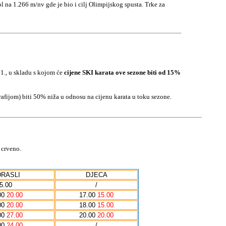
l na 1.266 m/nv gde je bio i cilj Olimpijskog spusta. Trke za
., u skladu s kojom će
cijene SKI karata ove sezone biti od 15%
rafijom) biti 50% niža u odnosu na cijenu karata u toku sezone.
 crveno.
RASLI
DJECA
5.00
/
00
20.00
17.00
15.00
00
20.00
18.00
15.00
00
27.00
20.00
20.00
00
24.00
/