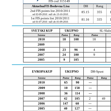
FIS cod 315149
AktuelnaFIS Bodovna Lisa
DH
Rang
2nd FIS points list 2010/2011
85.15
355
od 02-09-2010. važi do 13-10-2010.
1st FIS points list 2010/2011
81.16
335
od 01-07-2010. važi do 01-09-2010.
SVETSKI KUP
UKUPNO
SL-Slal
Sezona
Poena
Rang
Poena
2010
18
108
18
2009
2008
23
96
4
2007
24
100
9
2005
9
105
EVROPA KUP
UKUPNO
DH-Spust
Sezona
Poena
Rang
Poena
Rang
2010
65
90
---
2009
10
158
---
2008
36
114
---
2007
42
105
2
49
2006
147
60
---
2005
40
127
---