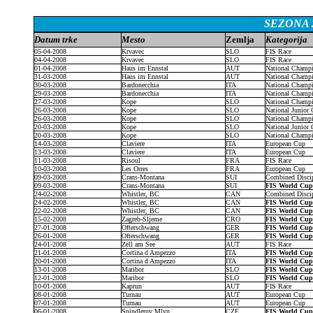
SEZONA 2
Datum trke
Mesto
Zemlja
Kategorija
05-04-2008
Krvavec
SLO
FIS Race
04-04-2008
Krvavec
SLO
FIS Race
01-04-2008
Haus im Ennstal
AUT
National Champ
31-03-2008
Haus im Ennstal
AUT
National Champ
30-03-2008
Bardonecchia
ITA
National Champ
29-03-2008
Bardonecchia
ITA
National Champ
27-03-2008
Kope
SLO
National Champ
26-03-2008
Kope
SLO
National Junior
26-03-2008
Kope
SLO
National Champ
20-03-2008
Kope
SLO
National Junior
20-03-2008
Kope
SLO
National Champ
14-03-2008
Claviere
ITA
European Cup
13-03-2008
Claviere
ITA
European Cup
11-03-2008
Risoul
FRA
FIS Race
10-03-2008
Les Orres
FRA
European Cup
09-03-2008
Crans-Montana
SUI
Combined Disci
09-03-2008
Crans-Montana
SUI
FIS World Cu
24-02-2008
Whistler, BC
CAN
Combined Disci
24-02-2008
Whistler, BC
CAN
FIS World Cu
22-02-2008
Whistler, BC
CAN
FIS World Cu
15-02-2008
Zagreb-Sljeme
CRO
FIS World Cu
27-01-2008
Ofterschwang
GER
FIS World Cu
26-01-2008
Ofterschwang
GER
FIS World Cu
24-01-2008
Zell am See
AUT
FIS Race
21-01-2008
Cortina d Ampezzo
ITA
FIS World Cu
20-01-2008
Cortina d Ampezzo
ITA
FIS World Cu
13-01-2008
Maribor
SLO
FIS World Cu
12-01-2008
Maribor
SLO
FIS World Cu
10-01-2008
Kaprun
AUT
FIS Race
08-01-2008
Turnau
AUT
European Cup
07-01-2008
Turnau
AUT
European Cup
06-01-2008
Spindleruv Mlyn
CZE
FIS World Cu