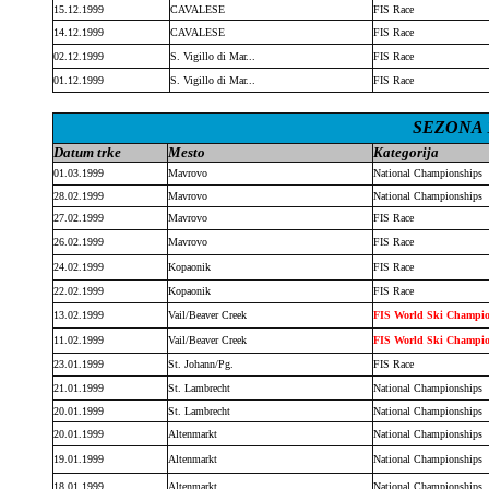
15.12.1999
CAVALESE
FIS Race
14.12.1999
CAVALESE
FIS Race
02.12.1999
S. Vigillo di Mar...
FIS Race
01.12.1999
S. Vigillo di Mar...
FIS Race
SEZONA 1
Datum trke
Mesto
Kategorija
01.03.1999
Mavrovo
National Championships
28.02.1999
Mavrovo
National Championships
27.02.1999
Mavrovo
FIS Race
26.02.1999
Mavrovo
FIS Race
24.02.1999
Kopaonik
FIS Race
22.02.1999
Kopaonik
FIS Race
13.02.1999
Vail/Beaver Creek
FIS World Ski Champi
11.02.1999
Vail/Beaver Creek
FIS World Ski Champi
23.01.1999
St. Johann/Pg.
FIS Race
21.01.1999
St. Lambrecht
National Championships
20.01.1999
St. Lambrecht
National Championships
20.01.1999
Altenmarkt
National Championships
19.01.1999
Altenmarkt
National Championships
18.01.1999
Altenmarkt
National Championships