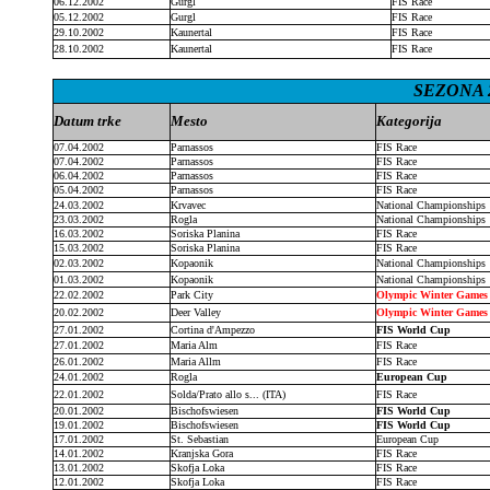
06.12.2002
Gurgl
FIS Race
05.12.2002
Gurgl
FIS Race
29.10.2002
Kaunertal
FIS Race
28.10.2002
Kaunertal
FIS Race
SEZONA 2
Datum trke
Mesto
Kategorija
07.04.2002
Parnassos
FIS Race
07.04.2002
Parnassos
FIS Race
06.04.2002
Parnassos
FIS Race
05.04.2002
Parnassos
FIS Race
24.03.2002
Krvavec
National Championships
23.03.2002
Rogla
National Championships
16.03.2002
Soriska Planina
FIS Race
15.03.2002
Soriska Planina
FIS Race
02.03.2002
Kopaonik
National Championships
01.03.2002
Kopaonik
National Championships
22.02.2002
Park City
Olympic Winter Game
20.02.2002
Deer Valley
Olympic Winter Game
27.01.2002
Cortina d'Ampezzo
FIS World Cup
27.01.2002
Maria Alm
FIS Race
26.01.2002
Maria Allm
FIS Race
24.01.2002
Rogla
European Cup
22.01.2002
Solda/Prato allo s... (ITA)
FIS Race
20.01.2002
Bischofswiesen
FIS World Cup
19.01.2002
Bischofswiesen
FIS World Cup
17.01.2002
St. Sebastian
European Cup
14.01.2002
Kranjska Gora
FIS Race
13.01.2002
Skofja Loka
FIS Race
12.01.2002
Skofja Loka
FIS Race