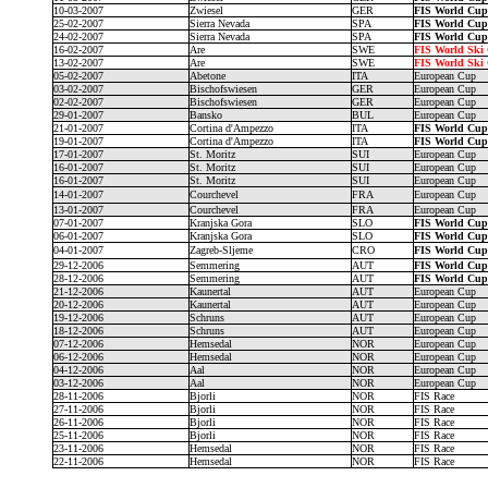
10-03-2007
Zwiesel
GER
FIS World Cu
25-02-2007
Sierra Nevada
SPA
FIS World Cu
24-02-2007
Sierra Nevada
SPA
FIS World Cu
16-02-2007
Are
SWE
FIS World Ski
13-02-2007
Are
SWE
FIS World Ski
05-02-2007
Abetone
ITA
European Cup
03-02-2007
Bischofswiesen
GER
European Cup
02-02-2007
Bischofswiesen
GER
European Cup
29-01-2007
Bansko
BUL
European Cup
21-01-2007
Cortina d'Ampezzo
ITA
FIS World Cu
19-01-2007
Cortina d'Ampezzo
ITA
FIS World Cu
17-01-2007
St. Moritz
SUI
European Cup
16-01-2007
St. Moritz
SUI
European Cup
16-01-2007
St. Moritz
SUI
European Cup
14-01-2007
Courchevel
FRA
European Cup
13-01-2007
Courchevel
FRA
European Cup
07-01-2007
Kranjska Gora
SLO
FIS World Cu
06-01-2007
Kranjska Gora
SLO
FIS World Cu
04-01-2007
Zagreb-Sljeme
CRO
FIS World Cu
29-12-2006
Semmering
AUT
FIS World Cu
28-12-2006
Semmering
AUT
FIS World Cu
21-12-2006
Kaunertal
AUT
European Cup
20-12-2006
Kaunertal
AUT
European Cup
19-12-2006
Schruns
AUT
European Cup
18-12-2006
Schruns
AUT
European Cup
07-12-2006
Hemsedal
NOR
European Cup
06-12-2006
Hemsedal
NOR
European Cup
04-12-2006
Aal
NOR
European Cup
03-12-2006
Aal
NOR
European Cup
28-11-2006
Bjorli
NOR
FIS Race
27-11-2006
Bjorli
NOR
FIS Race
26-11-2006
Bjorli
NOR
FIS Race
25-11-2006
Bjorli
NOR
FIS Race
23-11-2006
Hemsedal
NOR
FIS Race
22-11-2006
Hemsedal
NOR
FIS Race