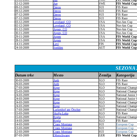
12-12-2009
Are
SWE
FIS World Cu
09-12-2009
Davos
SUI
FIS Race
09-12-2009
Davos
SUI
FIS Race
07-12-2009
Davos
SUI
FIS Race
07-12-2009
Davos
SUI
FIS Race
03-12-2009
Loveland, CO
USA
Nor-Am Cup
02-12-2009
Loveland, CO
USA
Nor-Am Cup
01-12-2009
Aspen, CO
USA
Nor-Am Cup
30-11-2009
Aspen, CO
USA
Nor-Am Cup
29-11-2009
Aspen
USA
FIS World Cu
28-11-2009
Aspen
USA
FIS World Cu
14-11-2009
Levi
FIN
FIS World Cu
24-10-2009
Soelden
AUT
FIS World Cu
SEZONA 2
Datum trke
Mesto
Zemlja
Kategorija
30-03-2009
Areh
SLO
FIS Race
29-03-2009
Areh
SLO
FIS Race
27-03-2009
Kope
SLO
National Champ
25-03-2009
Kope
SLO
National Champ
24-03-2009
Kope
SLO
National Junior
24-03-2009
Kope
SLO
National Junior
24-03-2009
Kope
SLO
National Champ
24-03-2009
Kope
SLO
National Champ
17-03-2009
Lackenhof am Ötscher
AUT
National Champ
15-03-2009
Skofja Loka
SLO
FIS Race
15-03-2009
Rogla
SLO
National Champ
14-03-2009
Rogla
SLO
FIS Race
14-03-2009
Crans Montana
SUI
European Cup
13-03-2009
Crans Montana
SUI
European Cup
12-03-2009
Crans Montana
SUI
European Cup
07-03-2009
Ofterschwang
GER
FIS World Cu