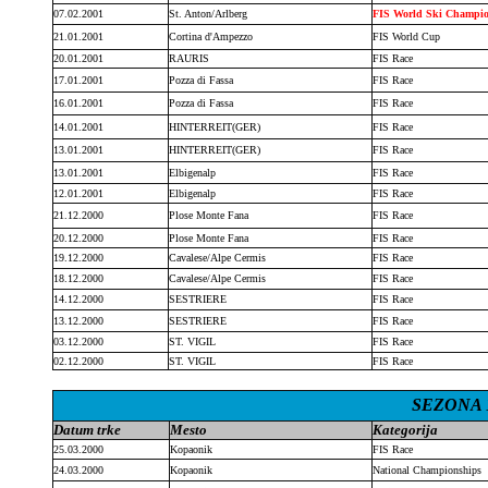
07.02.2001
St. Anton/Arlberg
FIS World Ski Champi
21.01.2001
Cortina d'Ampezzo
FIS World Cup
20.01.2001
RAURIS
FIS Race
17.01.2001
Pozza di Fassa
FIS Race
16.01.2001
Pozza di Fassa
FIS Race
14.01.2001
HINTERREIT(GER)
FIS Race
13.01.2001
HINTERREIT(GER)
FIS Race
13.01.2001
Elbigenalp
FIS Race
12.01.2001
Elbigenalp
FIS Race
21.12.2000
Plose Monte Fana
FIS Race
20.12.2000
Plose Monte Fana
FIS Race
19.12.2000
Cavalese/Alpe Cermis
FIS Race
18.12.2000
Cavalese/Alpe Cermis
FIS Race
14.12.2000
SESTRIERE
FIS Race
13.12.2000
SESTRIERE
FIS Race
03.12.2000
ST. VIGIL
FIS Race
02.12.2000
ST. VIGIL
FIS Race
SEZONA 1
Datum trke
Mesto
Kategorija
25.03.2000
Kopaonik
FIS Race
24.03.2000
Kopaonik
National Championships