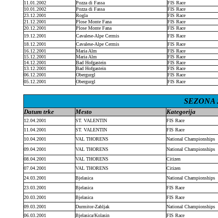
11.01.2002
Pozza di Fassa
FIS Race
10.01.2002
Pozza di Fassa
FIS Race
23.12.2001
Rogla
FIS Race
21.12.2001
Plose Monte Fana
FIS Race
20.12.2001
Plose Monte Fana
FIS Race
19.12.2001
Cavalese-Alpe Cermis
FIS Race
18.12.2001
Cavalese-Alpe Cermis
FIS Race
16.12.2001
Maria Alm
FIS Race
15.12.2001
Maria Alm
FIS Race
14.12.2001
Bad Hofgastein
FIS Race
13.12.2001
Bad Hofgastein
FIS Race
06.12.2001
Obergurgl
FIS Race
05.12.2001
Obergurgl
FIS Race
SEZONA 2
Datum trke
Mesto
Kategorija
12.04.2001
ST. VALENTIN
FIS Race
11.04.2001
ST. VALENTIN
FIS Race
10.04.2001
VAL THORENS
National Championships
09.04.2001
VAL THORENS
National Championships
08.04.2001
VAL THORENS
Citizen
07.04.2001
VAL THORENS
Citizen
24.03.2001
Bjelasica
National Championships
23.03.2001
Bjelasica
FIS Race
20.03.2001
Bjelasica
FIS Race
09.03.2001
Durmitor-Zabljak
National Championships
06.03.2001
Bjelasica/Kolasin
FIS Race