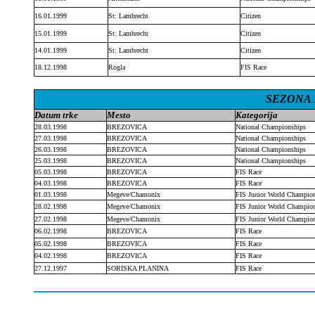
16.01.1999
St: Lambrecht
Citizen
15.01.1999
St: Lambrecht
Citizen
14.01.1999
St: Lambrecht
Citizen
18.12.1998
Rogla
FIS Race
SEZONA 1
Datum trke
Mesto
Kategorija
28.03.1998
BREZOVICA
National Championships
27.03.1998
BREZOVICA
National Championships
26.03.1998
BREZOVICA
National Championships
25.03.1998
BREZOVICA
National Championships
05.03.1998
BREZOVICA
FIS Race
04.03.1998
BREZOVICA
FIS Race
01.03.1998
Megeve/Chamonix
FIS Junior World Champio
28.02.1998
Megeve/Chamonix
FIS Junior World Champio
27.02.1998
Megeve/Chamonix
FIS Junior World Champio
06.02.1998
BREZOVICA
FIS Race
05.02.1998
BREZOVICA
FIS Race
04.02.1998
BREZOVICA
FIS Race
27.12.1997
SORISKA PLANINA
FIS Race