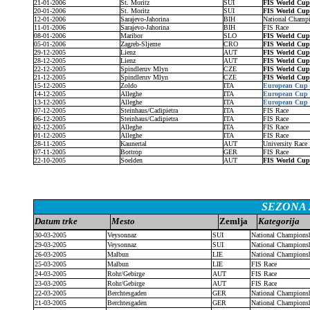
21-01-2006
St. Moritz
SUI
FIS World Cu
20-01-2006
St. Moritz
SUI
FIS World Cu
12-01-2006
Sarajevo-Jahorina
BIH
National Champ
11-01-2006
Sarajevo-Jahorina
BIH
FIS Race
08-01-2006
Maribor
SLO
FIS World Cup
05-01-2006
Zagreb-Sljeme
CRO
FIS World Cup
29-12-2005
Lienz
AUT
FIS World Cup
28-12-2005
Lienz
AUT
FIS World Cup
22-12-2005
Spindleruv Mlyn
CZE
FIS World Cup
21-12-2005
Spindleruv Mlyn
CZE
FIS World Cup
15-12-2005
Zoldo
ITA
European Cup
14-12-2005
Alleghe
ITA
European Cup
13-12-2005
Alleghe
ITA
European Cup
07-12-2005
Steinhaus/Cadipietra
ITA
FIS Race
06-12-2005
Steinhaus/Cadipietra
ITA
FIS Race
02-12-2005
Alleghe
ITA
FIS Race
01-12-2005
Alleghe
ITA
FIS Race
28-11-2005
Kaunertal
AUT
University Race
07-11-2005
Bottrop
GER
FIS Race
22-10-2005
Soelden
AUT
FIS World Cu
SEZONA 2
Datum trke
Mesto
Zemlja
Kategorija
30-03-2005
Veysonnaz
SUI
National Champions
29-03-2005
Veysonnaz
SUI
National Champions
26-03-2005
Malbun
LIE
National Champions
25-03-2005
Malbun
LIE
FIS Race
24-03-2005
Rohr/Gebirge
AUT
FIS Race
23-03-2005
Rohr/Gebirge
AUT
FIS Race
22-03-2005
Berchtesgaden
GER
National Champions
21-03-2005
Berchtesgaden
GER
National Champions