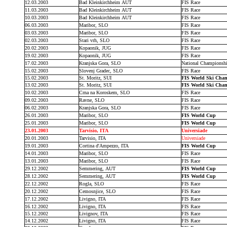
12.03.2003
Bad Kleinkirchheim AUT
FIS Race
11.03.2003
Bad Kleinkirchheim AUT
FIS Race
10.03.2003
Bad Kleinkirchheim AUT
FIS Race
06.03.2003
Maribor, SLO
FIS Race
03.03.2003
Maribor, SLO
FIS Race
02.03.2003
Stari vrh, SLO
FIS Race
20.02.2003
Kopaonik, JUG
FIS Race
19.02.2003
Kopaonik, JUG
FIS Race
17.02.2003
Kranjska Gora, SLO
National Championsh
15.02.2003
Slovenj Gradec, SLO
FIS Race
15.02.2003
St. Moritz, SUI
FIS World Ski Cha
13.02.2003
St. Moritz, SUI
FIS World Ski Cha
10.02.2003
Crna na Koroskem, SLO
FIS Race
09.02.2003
Ravne, SLO
FIS Race
06.02.2003
Kranjska Gora, SLO
FIS Race
26.01.2003
Maribor, SLO
FIS World Cup
25.01.2003
Maribor, SLO
FIS World Cup
23.01.2003
Tarvisio, ITA
Universiade
20.01.2003
Tarvisio, ITA
Universiade
19.01.2003
Cortina d'Ampezzo, ITA
FIS World Cup
14.01.2003
Maribor, SLO
FIS Race
13.01.2003
Maribor, SLO
FIS Race
29.12.2002
Semmering, AUT
FIS World Cup
28.12.2002
Semmering, AUT
FIS World Cup
22.12.2002
Rogla, SLO
FIS Race
20.12.2002
Cemosnjice, SLO
FIS Race
17.12.2002
Livigno, ITA
FIS Race
16.12.2002
Livigno, ITA
FIS Race
15.12.2002
Livignov, ITA
FIS Race
14.12.2002
Livigno, ITA
FIS Race