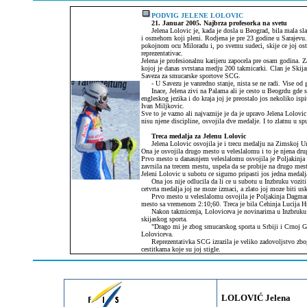
PODVIG JELENE LOLOVIC
21. Januar 2005.
Najbrza profesorka na svetu
Jelena Lolovic je, kada je dosla u Beograd, bila mala sla
i osmehom koji pleni. Rodjena je pre 23 godine u Sarajevu. 
pokojnom ocu Miloradu i, po svemu sudeci, skije ce joj osta
reprezentativac.
Jelena je profesionalnu karijeru zapocela pre osam godina. Z
kojoj je danas svrstana medju 200 takmicarki. Clan je Skij
Saveza za smucarske sportove SCG.
- U Savezu je vanredno stanje, nista se ne radi. Vise od 
Inace, Jelena zivi na Palama ali je cesto u Beogrdu gde su 
engleskog jezika i do kraja joj je preostalo jos nekoliko ispi
Ivan Miljkovic.
Sve to je vazno ali najvaznije je da je upravo Jelena Lolovi
nisu njene discipline, osvojila dve medalje. I to zlatnu u sp
Treca medalja za Jelenu Lolovic
Jelena Lolovic osvojila je i trecu medalju na Zimskoj Uni
Ona je osvojila drugo mesto u veleslalomu i to je njena dru
Prvo mesto u danasnjem veleslalomu osvojila je Poljakinja 
zavrsila na trecem mestu, uspela da se probije na drugo mes
Jeleni Lolovic u subotu ce sigurno pripasti jos jedna medalja,
Ona jos nije odlucila da li ce u subotu u Inzbruku voziti s
cetvrta medalja joj ne moze izmaci, a zlato joj moze biti u
Prvo mesto u veleslalomu osvojila je Poljakinja Dagmara K
mesto sa vremenom 2:10;60. Treca je bila Cehinja Lucija Hr
Nakon takmicenja, Loloviceva je novinarima u Inzbruku izj
skijaskog sporta.
"Drago mi je zbog smucarskog sporta u Srbiji i Crnoj Gori,
Loloviceva.
Reprezentativka SCG izrazila je veliko zadovoljstvo zbog 
cestitkama koje su joj stigle.
LOLOVIĆ Jelena