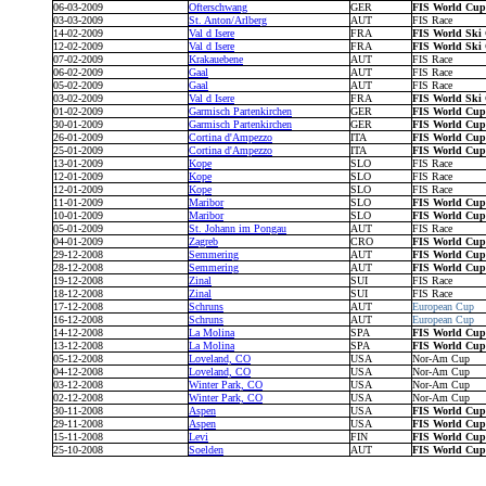
06-03-2009
Ofterschwang
GER
FIS World Cu
03-03-2009
St. Anton/Arlberg
AUT
FIS Race
14-02-2009
Val d Isere
FRA
FIS World Ski
12-02-2009
Val d Isere
FRA
FIS World Ski
07-02-2009
Krakauebene
AUT
FIS Race
06-02-2009
Gaal
AUT
FIS Race
05-02-2009
Gaal
AUT
FIS Race
03-02-2009
Val d Isere
FRA
FIS World Ski
01-02-2009
Garmisch Partenkirchen
GER
FIS World Cu
30-01-2009
Garmisch Partenkirchen
GER
FIS World Cu
26-01-2009
Cortina d'Ampezzo
ITA
FIS World Cu
25-01-2009
Cortina d'Ampezzo
ITA
FIS World Cu
13-01-2009
Kope
SLO
FIS Race
12-01-2009
Kope
SLO
FIS Race
12-01-2009
Kope
SLO
FIS Race
11-01-2009
Maribor
SLO
FIS World Cu
10-01-2009
Maribor
SLO
FIS World Cu
05-01-2009
St. Johann im Pongau
AUT
FIS Race
04-01-2009
Zagreb
CRO
FIS World Cu
29-12-2008
Semmering
AUT
FIS World Cu
28-12-2008
Semmering
AUT
FIS World Cu
19-12-2008
Zinal
SUI
FIS Race
18-12-2008
Zinal
SUI
FIS Race
17-12-2008
Schruns
AUT
European Cup
16-12-2008
Schruns
AUT
European Cup
14-12-2008
La Molina
SPA
FIS World Cu
13-12-2008
La Molina
SPA
FIS World Cu
05-12-2008
Loveland, CO
USA
Nor-Am Cup
04-12-2008
Loveland, CO
USA
Nor-Am Cup
03-12-2008
Winter Park, CO
USA
Nor-Am Cup
02-12-2008
Winter Park, CO
USA
Nor-Am Cup
30-11-2008
Aspen
USA
FIS World Cu
29-11-2008
Aspen
USA
FIS World Cu
15-11-2008
Levi
FIN
FIS World Cu
25-10-2008
Soelden
AUT
FIS World Cu