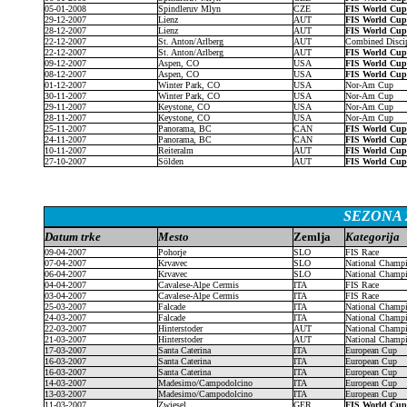
05-01-2008
Spindleruv Mlyn
CZE
FIS World Cu
29-12-2007
Lienz
AUT
FIS World Cu
28-12-2007
Lienz
AUT
FIS World Cu
22-12-2007
St. Anton/Arlberg
AUT
Combined Disci
22-12-2007
St. Anton/Arlberg
AUT
FIS World Cu
09-12-2007
Aspen, CO
USA
FIS World Cu
08-12-2007
Aspen, CO
USA
FIS World Cu
01-12-2007
Winter Park, CO
USA
Nor-Am Cup
30-11-2007
Winter Park, CO
USA
Nor-Am Cup
29-11-2007
Keystone, CO
USA
Nor-Am Cup
28-11-2007
Keystone, CO
USA
Nor-Am Cup
25-11-2007
Panorama, BC
CAN
FIS World Cu
24-11-2007
Panorama, BC
CAN
FIS World Cu
10-11-2007
Reiteralm
AUT
FIS World Cu
27-10-2007
Sölden
AUT
FIS World Cu
SEZONA 2
Datum trke
Mesto
Zemlja
Kategorija
09-04-2007
Pohorje
SLO
FIS Race
07-04-2007
Krvavec
SLO
National Champ
06-04-2007
Krvavec
SLO
National Champ
04-04-2007
Cavalese-Alpe Cermis
ITA
FIS Race
03-04-2007
Cavalese-Alpe Cermis
ITA
FIS Race
25-03-2007
Falcade
ITA
National Champ
24-03-2007
Falcade
ITA
National Champ
22-03-2007
Hinterstoder
AUT
National Champ
21-03-2007
Hinterstoder
AUT
National Champ
17-03-2007
Santa Caterina
ITA
European Cup
16-03-2007
Santa Caterina
ITA
European Cup
16-03-2007
Santa Caterina
ITA
European Cup
14-03-2007
Madesimo/Campodolcino
ITA
European Cup
13-03-2007
Madesimo/Campodolcino
ITA
European Cup
11-03-2007
Zwiesel
GER
FIS World Cu