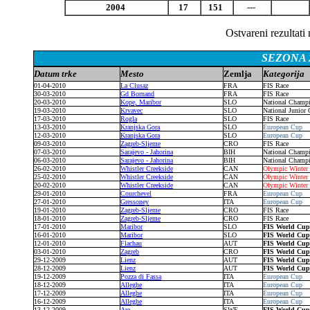
2004
17
151
---
Ostvareni rezultat
SEZONA 2
Datum trke
Mesto
Zemlja
Kategorija
01-04-2010
La Clusaz
FRA
FIS Race
30-03-2010
Gd Bornand
FRA
FIS Race
20-03-2010
Kope, Maribor
SLO
National Champ
19-03-2010
Krvavec
SLO
National Junior
17-03-2010
Rogla
SLO
FIS Race
13-03-2010
Kranjska Gora
SLO
European Cup
12-03-2010
Kranjska Gora
SLO
European Cup
09-03-2010
Zagreb-Sljeme
CRO
FIS Race
07-03-2010
Sarajevo - Jahorina
BIH
National Champ
06-03-2010
Sarajevo - Jahorina
BIH
National Champ
26-02-2010
Whistler Creekside
CAN
Olympic Winte
25-02-2010
Whistler Creekside
CAN
Olympic Winte
20-02-2010
Whistler Creekside
CAN
Olympic Winte
29-01-2010
Courchevel
FRA
European Cup
27-01-2010
Gressoney
ITA
European Cup
19-01-2010
Zagreb-Sljeme
CRO
FIS Race
18-01-2010
Zagreb-Sljeme
CRO
FIS Race
17-01-2010
Maribor
SLO
FIS World Cu
16-01-2010
Maribor
SLO
FIS World Cu
12-01-2010
Flachau
AUT
FIS World Cu
03-01-2010
Zagreb
CRO
FIS World Cu
29-12-2009
Lienz
AUT
FIS World Cu
28-12-2009
Lienz
AUT
FIS World Cu
19-12-2009
Pozza di Fassa
ITA
European Cup
18-12-2009
Alleghe
ITA
European Cup
17-12-2009
Alleghe
ITA
European Cup
16-12-2009
Alleghe
ITA
European Cup
13-12-2009
Are
SWE
FIS World Cu