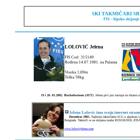
SKI TAKMIČARI SR
FIS - Alpsko skijanje
LOLOVIĆ Jelena
FIS Cod: 315149
Rođena 14.07.1981. na Palama
Visoka 1,69m
Teška 58kg
19 i 20. 01.2002.
Bischofswiesen (AUT)
Jelena prvi put nastupa na trkama u
Jelena Lolovic ima svoju internet stran
Decembar 2005.
Najbolja takmičarka SCG u alpskom s
Beograda. Takmiči se na skijama marke ROSSIGNOL (FRA
www.lolovicjelena.com