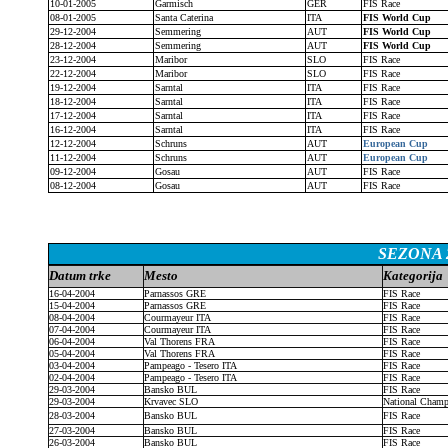
10-01-2005
Garmisch
GER
FIS Race
08-01-2005
Santa Caterina
ITA
FIS World Cup
29-12-2004
Semmering
AUT
FIS World Cup
28-12-2004
Semmering
AUT
FIS World Cup
23-12-2004
Maribor
SLO
FIS Race
22-12-2004
Maribor
SLO
FIS Race
19-12-2004
Sarntal
ITA
FIS Race
18-12-2004
Sarntal
ITA
FIS Race
17-12-2004
Sarntal
ITA
FIS Race
16-12-2004
Sarntal
ITA
FIS Race
12-12-2004
Schruns
AUT
European Cup
11-12-2004
Schruns
AUT
European Cup
09-12-2004
Gosau
AUT
FIS Race
08-12-2004
Gosau
AUT
FIS Race
SEZONA 2
Datum trke
Mesto
Kategorija
16-04-2004
Parnassos GRE
FIS Race
15-04-2004
Parnassos GRE
FIS Race
08-04-2004
Courmayeur ITA
FIS Race
07-04-2004
Courmayeur ITA
FIS Race
06-04-2004
Val Thorens FRA
FIS Race
05-04-2004
Val Thorens FRA
FIS Race
03-04-2004
Pampeago - Tesero ITA
FIS Race
02-04-2004
Pampeago - Tesero ITA
FIS Race
29-03-2004
Bansko BUL
FIS Race
29-03-2004
Krvavec SLO
National Cham
28-03-2004
Bansko BUL
FIS Race
27-03-2004
Bansko BUL
FIS Race
26-03-2004
Bansko BUL
FIS Race