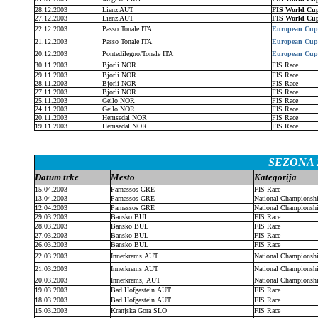
28.12.2003
Lienz AUT
FIS World Cu
27.12.2003
Lienz AUT
FIS World Cu
22.12.2003
Passo Tonale ITA
European Cup
21.12.2003
Passo Tonale ITA
European Cup
20.12.2003
Pontedilegno/Tonale ITA
European Cup
30.11.2003
Bjorli NOR
FIS Race
29.11.2003
Bjorli NOR
FIS Race
28.11.2003
Bjorli NOR
FIS Race
27.11.2003
Bjorli NOR
FIS Race
25.11.2003
Geilo NOR
FIS Race
24.11.2003
Geilo NOR
FIS Race
20.11.2003
Hemsedal NOR
FIS Race
19.11.2003
Hemsedal NOR
FIS Race
SEZONA 2
Datum trke
Mesto
Kategorija
15.04.2003
Parnassos GRE
FIS Race
13.04.2003
Parnassos GRE
National Championsh
12.04.2003
Parnassos GRE
National Championsh
29.03.2003
Bansko BUL
FIS Race
28.03.2003
Bansko BUL
FIS Race
27.03.2003
Bansko BUL
FIS Race
26.03.2003
Bansko BUL
FIS Race
22.03.2003
Innerkrems AUT
National Championsh
21.03.2003
Innerkrems AUT
National Championsh
20.03.2003
Innerkrems, AUT
National Championsh
19.03.2003
Bad Hofgastein AUT
FIS Race
18.03.2003
Bad Hofgastein AUT
FIS Race
15.03.2003
Kranjska Gora SLO
FIS Race