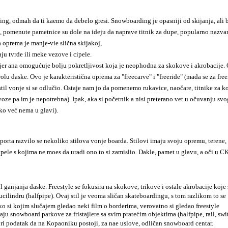
ing, odmah da ti kaemo da debelo gresi. Snowboarding je opasniji od skijanja, ali ba
a, pomenute pametnice su dole na ideju da naprave titnik za dupe, popularno nazv
 oprema je manje-vie slična skijakoj,
aju tvrde ili meke vezove i cipele.
r ana omogućuje bolju pokretljivost koja je neophodna za skokove i akrobacije. O
 daske. Ovo je karakteristična oprema za "freecarve" i "freeride" (mada se za freer
vonje si se odlučio. Ostaje nam jo da pomenemo rukavice, naočare, titnike za kolena
ze pa im je nepotrebna). Ipak, aka si početnik a nisi preterano vet u očuvanju svog
ako već nema u glavi).
orta razvilo se nekoliko stilova vonje boarda. Stilovi imaju svoju opremu, terene, pa
ipele s kojima ne moes da uradi ono to si zamislio. Dakle, pamet u glavu, a oči u
 ganjanja daske. Freestyle se fokusira na skokove, trikove i ostale akrobacije koje 
lindru (halfpipe). Ovaj stil je veoma sličan skateboardingu, s tom razlikom to se
ko si kojim slučajem gledao neki film o borderima, verovatno si gledao freestyle
ju snowboard parkove za fristajlere sa svim pratećim objektima (halfpipe, rail, swi
ri podatak da na Kopaoniku postoji, za nae uslove, odličan snowboard centar.