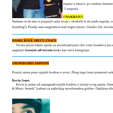
nijansi u muzici, po ostalim elementi
-5 stepeni).
I NA KRAJU?
Nadamo se da smo ti pojasnili neke stvari i ohrabrili te da izađe napolje, u
boarding!). Posalji nam razglednicu kad stigne (moze i blanko ček, nećemo
D
ASKE
KOJE
SREĆU ZNAČE
Vecina proizvođača oprme za snowboard pravi dve vrste boardova (sa 
naglasiti f
reestyle-all terrain
daske kao treću kategoriju.
SNOWBOARD AMPIONI
Postoji zaista puno sjajnih bordera u svetu. Zbog toga ćemo pomenuti neko
Kevin Jones
Kevin je jedan od najnagradivanijih bordera
u istoriji ovog sparta. Os
&
Music Awards" izabran za najboljeg snowboardera godine. Omiljena disc