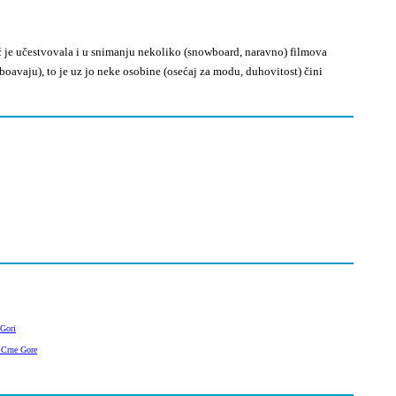
eć je učestvovala i u snimanju nekoliko (snowboard, naravno) filmova
boavaju), to je uz jo neke osobine (osećaj za modu, duhovitost) čini
 Gori
 Crne Gore