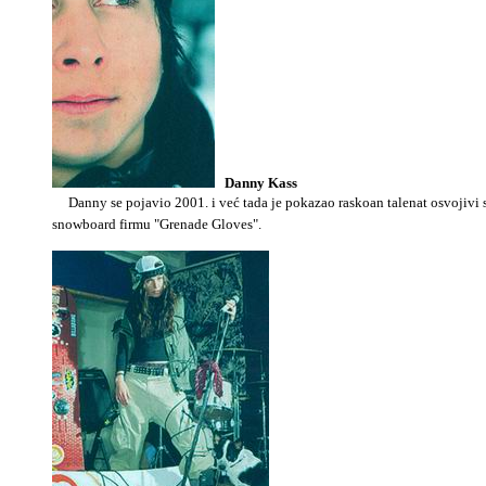
Danny Kass
Danny se pojavio 2001.
i već tada je pokazao raskoan talenat osvojiv
snowboard firmu "Grenade Gloves".