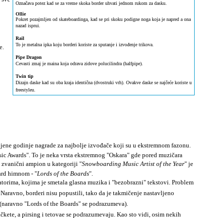
Označava potez kad se za vreme skoka border uhvati jednom rukom za dasku.
Ollie
Pokret pozajmljen od skateboardinga, kad se pri skoku podigne noga koja je napred a ona
nazad isprui.
Rail
To je metalna ipka koju borderi koriste za sputanje i izvođenje trikova.
e.
Pipe Dragon
Cevasti zmaj je maina koja odrava zidove polucilindra (halfpipe).
Twin tip
Dizajn daske kad su oba kraja identična (dvostruki vrh). Ovakve daske se najčeće koriste u
freestyleu.
jene godinje nagrade za najbolje izvođače koji su u ekstremnom fazonu.
c Awards". To je neka vrsta ekstremnog "Oskara" gde pored muzičara
 zvanični ampion u kategoriji "
Snowboarding Music Artist of the Year
" je
rd himnom - "
Lords of the Boards
".
torima, kojima je smetala glasna muzika i "bezobrazni" tekstovi. Problem
. Naravno, borderi nisu popustili, tako da je takmičenje nastavljeno
e (naravno "Lords of the Boards" se podrazumeva).
kete, a pirsing i tetovae se podrazumevaju. Kao sto vidi, osim nekih