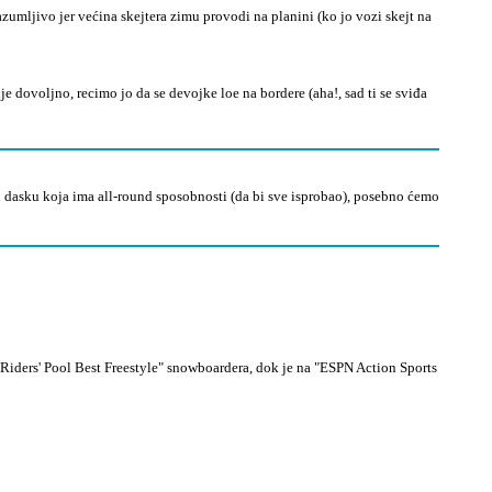
razumljivo jer većina skejtera zimu provodi na planini (ko jo vozi skejt na
je dovoljno, recimo jo da se devojke loe na bordere (aha!, sad ti se sviđa
upi dasku koja ima all-round sposobnosti (da bi sve isprobao), posebno ćemo
d Riders' Pool Best Freestyle" snowboardera, dok je na "ESPN Action Sports