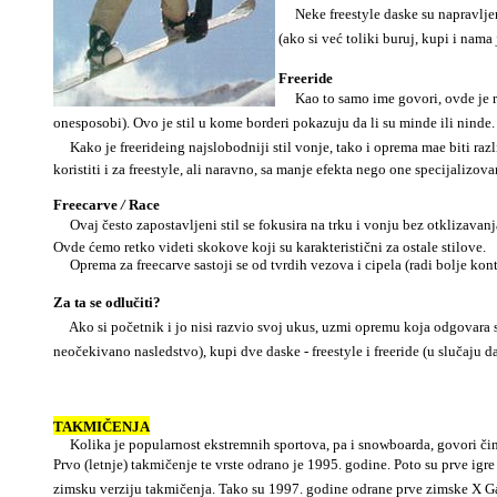
Neke freestyle daske su napravljene 
(ako si već toliki buruj, kupi i nama
Freeride
Kao to samo ime govori, ovde je reč
onesposobi). Ovo je stil u kome borderi pokazuju da li su minde ili ninde
Kako je freerideing najslobodniji stil vonje, tako i oprema mae biti razli
koristiti i za freestyle, ali naravno, sa manje efekta nego one specijalizovan
Freecarve
/
Race
Ovaj često zapostavljeni stil se fokusira na trku i vonju bez otklizavanj
Ovde ćemo retko videti skokove koji su karakteristični za ostale stilove.
Oprema za freecarve sastoji se od tvrdih vezova i cipela (radi bolje kont
Za ta se odlu
č
iti?
Ako si početnik i jo nisi razvio svoj ukus, uzmi opremu koja odgovara svim
neočekivano nasledstvo), kupi dve daske -
freestyle i freeride (u slučaju d
TAKMIČENJA
Kolika je popularnost ekstremnih sportova, pa i snowboarda, govori čin
Prvo (letnje) takmičenje te vrste odrano je 1995. godine. Poto su prve ig
zimsku verziju takmičenja. Tako su 1997. godine odrane prve zimske X Ga