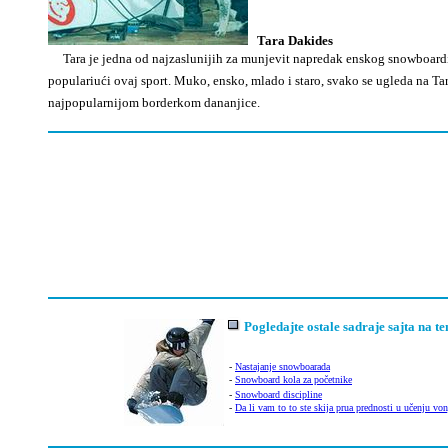
Tara Dakides
Tara je jedna
od najzaslunijih za munjevit napredak enskog snowboardi
populariući ovaj sport. Muko, ensko, mlado i staro, svako se ugleda na Tar
najpopularnijom borderkom dananjice.
Pogledajte ostale sadraje sajta na
-
Nastajanje snowboarada
-
Snowboard kola za početnike
-
Snowboard discipline
-
D
a li vam to to ste skija prua prednosti u učenju vo