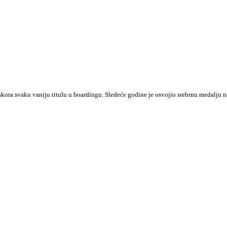
i skora svaku vaniju titulu u boardingu. Sledeće godine je osvojio srebrnu medalju n