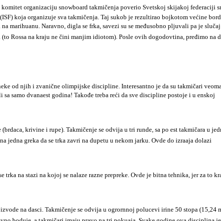
i komitet organizaciju snowboard takmičenja poverio Svetskoj skijakoj federaciji
(ISF) koja organizuje sva takmičenja. Taj sukob je rezultirao bojkotom većine bord
na marihuanu. Naravno, digla se frka, savezi su se međusobno pljuvali pa je slučaj
 (to Rossa na kraju ne čini manjim idiotom). Posle ovih dogodovtina, pređimo na d
e od njih i zvanične olimpijske discipline. Interesantno je da su takmičari veom
li sa samo dvanaest godina! Takođe treba reći da sve discipline postoje i u enskoj
brdaca, krivine i rupe). Takmičenje se odvija u tri runde, sa po est takmičara u je
na jedna greka da se trka zavri na dupetu u nekom jarku. Ovde do izraaja dolazi
ka na stazi na kojoj se nalaze razne prepreke. Ovde je bitna tehnika, jer za to kr
zvode na dasci. Takmičenje se odvija u ogrornnoj polucevi irine 50 stopa (15,24 m
vno boduje, a takmičari imaju pravo na tri pokuaja. Svake godine ova disciplina je