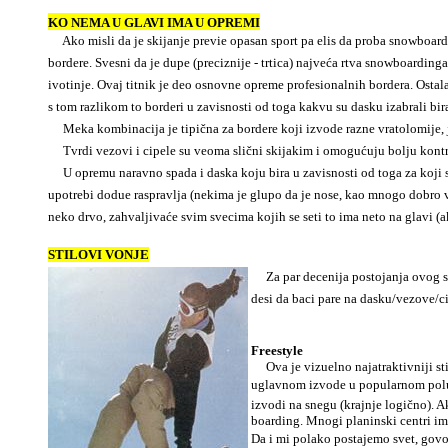
KO NEMA U GLAVI IMA U OPREMI
Ako misli da je skijanje previe opasan sport pa elis da proba snowboard
bordere. Svesni da je dupe (preciznije -
trtica) najveća rtva snowboarding
ivotinje. Ovaj titnik je deo osnovne opreme profesionalnih bordera. Ostala
s tom razlikom to borderi u zavisnosti od toga kakvu su dasku izabrali bir
Meka kombinacija je tipična za bordere koji izvode razne vratolomije, je
Tvrdi vezovi i cipele su veoma slični skijakim i omogućuju bolju kontrolu
U opremu naravno spada i daska koju bira u zavisnosti od toga za koji stil 
upotrebi dodue raspravlja (nekima je glupo da je nose, kao mnogo dobro vo
neko drvo, zahvaljivaće svim svecima kojih se seti to ima neto na glavi (
STILOVI VONJE
Za par decenija postojanja ovog sp
desi da baci pare na dasku/vezove/c
Freestyle
Ova je vizuelno najatraktivniji stil
uglavnom izvode u popularnom poluci
izvodi na snegu (krajnje logično). A
boarding. Mnogi planinski centri ima
Da i mi polako postajemo svet, govo