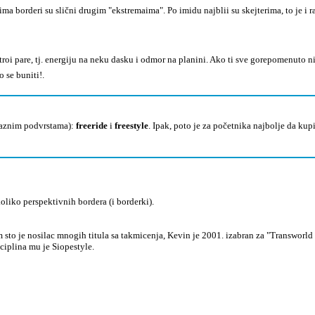
ma borderi su slični drugim "ekstremaima". Po imidu najblii su skejterima, to je i 
troi pare, tj. energiju na neku dasku i odmor na planini. Ako ti sve gorepomenuto ni
 se buniti!.
raznim podvrstama):
freeride
i
freestyle
. Ipak, poto je za početnika najbolje da k
liko perspektivnih bordera (i borderki).
im sto je nosilac mnogih titula sa takmicenja, Kevin je 2001. izabran za "Transworl
iplina mu je Siopestyle.