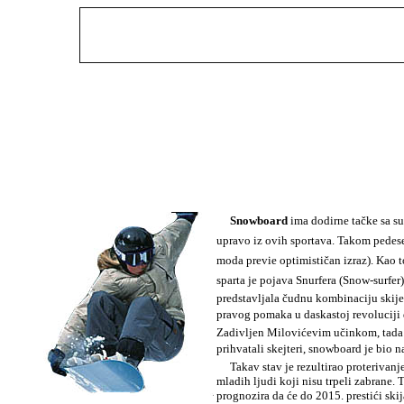
Snowboard
ima dodirne tačke sa s
upravo iz ovih sportava. Takom pedese
moda previe optimističan izraz). Kao 
sparta je pojava Snurfera (Snow-surfer) n
predstavljala čudnu kombinaciju skije
pravog pomaka u daskastoj revoluciji d
Zadivljen Milovićevim učinkom, tad
prihvatali skejteri, snowboard je bio n
Takav stav je rezultirao proterivanje
mladih ljudi koji nisu trpeli zabrane
prognozira da će do 2015. prestići skij