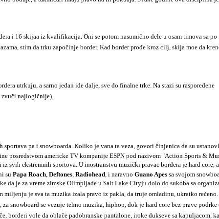
a i 16 skijaa iz kvalifikacija. Oni se potom nasumično dele u osam timova sa po
azama, stim da trku započinje border. Kad border prođe kroz cilj, skija moe da kren
ra utrkuju, a sarno jedan ide dalje, sve do finalne trke. Na stazi su raspoređene
 zvuči najlogičnije).
portava pa i snowboarda. Koliko je vana ta veza, govori činjenica da su ustanovl
dine posredstvom americke TV kompanije ESPN
pod nazivom "Action Sports & Musi
i iz svih ekstremnih sportova. U inostranstvu muzički pravac bordera je hard core, a
ni su
Papa Roach
,
Deftones
,
Radiohead
, i naravno
Guano Apes
sa svojom snowboa
 da je za vreme zimske Olimpijade u Salt Lake Cityju dolo do sukoba sa organiza
 miljenju je sva ta muzika izala pravo iz pakla, da truje omladinu, ukratko rečeno
e, za snowboard se vezuje tehno muzika, hiphop, dok je hard core bez prave podrk
če, borderi vole da oblače padobranske pantalone, iroke dukseve sa kapuljacom, kač