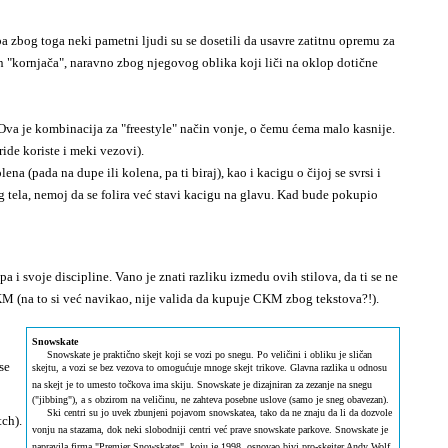
 zbog toga neki pametni ljudi su se dosetili da usavre zatitnu opremu za
an "kornjača", naravno zbog njegovog oblika koji liči na oklop dotične
va je kombinacija za "freestyle" način vonje, o čemu ćema malo kasnije.
ide koriste i meki vezovi).
 (pada na dupe ili kolena, pa ti biraj), kao i kacigu o čijoj se svrsi i
 tela, nemoj da se folira već stavi kacigu na glavu. Kad bude pokupio
 i svoje discipline. Vano je znati razliku izmedu ovih stilova, da ti se ne
 CKM (na to si već navikao, nije valida da kupuje CKM zbog tekstova?!).
Snowskate
Snowskate je praktično skejt koji se vozi po snegu. Po veličini i obliku je sličan
se
skejtu, a vozi se bez vezova to omogućuje mnoge skejt trikove. Glavna razlika u odnosu
na skejt je to umesto točkova ima skiju. Snowskate je dizajniran za zezanje na snegu
("jibbing"), a s obzirom na veličinu, ne zahteva posebne uslove (samo je sneg obavezan).
Ski centri su jo uvek zbunjeni pojavom snowskatea, tako da ne znaju da li da dozvole
tch).
vonju na stazama, dok neki slobodniji centri već prave snowskate parkove. Snowskate je
napravila firma "Premier Snowskates", koju je 1998. osnovao bivi pro-skejter Andy Wolf.