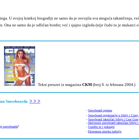
nga. U svojoj kratkoj biografiji ne sarno da je osvojila sva moguća takmičenja, v
u. Ona ne sarno da je odličan border, već i sjajno izgleda (nije čudo to je mukarci o
Tekst preuzet iz magazina
CKM
(broj 6. iz februara 2004.)
> > >
 temu Snowboarda
-
Snowboard oprema
-
Snowboard organizacije u Srbiji i Crnoj
-
Snowboard takmičari Srbije i Crne Gore
-
Aktivnosti snowboard takmičara Srbije i
nje snowboarda
?
-
Usudite se i pokuajte
-
Ekstremna zimska ludorija