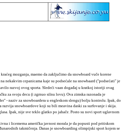
an kraćeg mozganja, maemo da zaključimo da snowboard vuče korene
rat na nekakvim cepanicama kaje su podsećale na snowbaard ("podsećati" je
ustavilo razvoj ovog sporta. Sledeći vaan događaj u kratkoj istoriji ovag
ačku za svoju decu (i zgrnuo silnu lovu). Ova zimska razonada je
der"
-
naziv za snowboardera u engleskom slengu) bolju kontrolu. Ipak, do
 razvija snowboardove koji su bili meavina daski za surfovanje i skija.
glasa. Ipak, nije sve teklo glatko po jahače. Posto su novi sport uglavnom
ivna i licemerna američka javnost morala je da popusti pod pritiskom
eđunarodnih takmičenja. Danas je snowboarding olimpijski sport kojem se