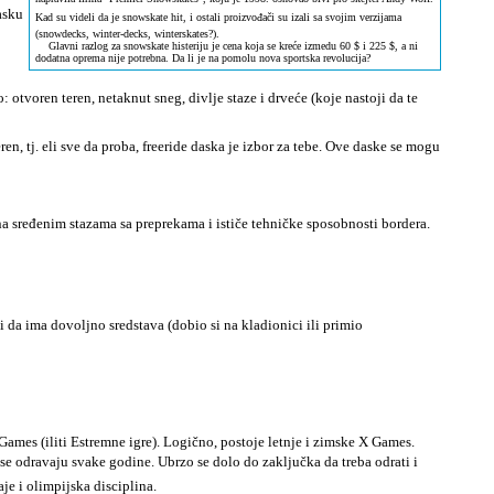
asku
Kad su videli da je snowskate hit, i ostali proizvođači su izali sa svojim verzijama
(snowdecks, winter-decks, winterskates?).
Glavni razlog za snowskate histeriju je cena koja se kreće izmedu 60
$ i 225 $, a ni
dodatna oprema nije potrebna. Da li je na pomolu nova sportska revolucija?
 otvoren teren, netaknut sneg, divlje staze i drveće (koje nastoji da te
, tj. eli sve da proba, freeride daska je izbor za tebe. Ove daske se mogu
 na sređenim stazama sa preprekama i ističe tehničke sposobnosti bordera.
 da ima dovoljno sredstava (dobio si na kladionici ili primio
 Games (iliti Estremne igre). Logično, postoje letnje i zimske X Games.
e odravaju svake godine. Ubrzo se dolo do zaključka da treba odrati i
e i olimpijska disciplina.