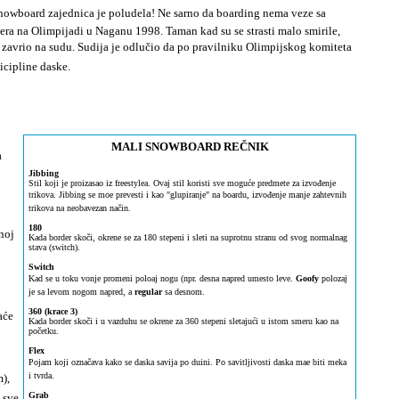
 snowboard zajednica je poludela! Ne sarno da boarding nema veze sa
era na Olimpijadi u Naganu 1998. Taman kad su se strasti malo smirile,
 zavrio na sudu. Sudija je odlučio da po pravilniku Olimpijskog komiteta
icipline daske.
MALI SNOWBOARD REČNIK
a
Jibbing
Stil koji je proizasao iz freestylea. Ovaj stil koristi sve moguće predmete za izvođenje
trikova. Jibbing se moe prevesti i kao "glupiranje" na boardu, izvođenje manje zahtevnih
trikova na neobavezan način.
180
dnoj
Kada border skoči, okrene se za 180 stepeni i sleti na suprotnu stranu od svog normalnag
stava (switch).
Switch
Kad se u toku vonje promeni poloaj nogu (npr. desna napred umesto leve.
Goofy
polozaj
je sa levom nogom napred, a
regular
sa desnom.
360 (krace 3)
aće
Kada border skoči i u vazduhu se okrene za 360 stepeni sletajući u istom smeru kao na
početku.
Flex
Pojam koji označava kako se daska savija po duini. Po savitljivosti daska mae biti meka
i tvrda.
),
Grab
 sve