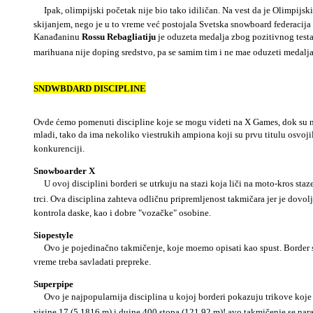
Ipak, olimpijski početak nije bio tako idiličan. Na vest da je Olimpijsk
skijanjem, nego je u to vreme već postojala Svetska snowboard federacija 
Kanađaninu
Rossu Rebagliatiju
je oduzeta medalja zbog pozitivnog testa 
marihuana nije doping sredstvo, pa se samim tim i ne mae oduzeti medalja
SNDWBDARD DISCIPLINE
Ovde ćemo pomenuti discipline koje se mogu videti na X Games, dok su nek
mladi, tako da ima nekoliko viestrukih ampiona koji su prvu titulu osvoji
konkurenciji.
Snowboarder X
U ovoj disciplini borderi se utrkuju na stazi koja liči na moto-kros staze (
trci. Ova disciplina zahteva odličnu pripremljenost takmičara jer je dovolj
kontrola daske, kao i dobre "vozačke" osobine.
Siopestyle
Ovo je pojedinačno takmičenje, koje moemo opisati kao spust. Border se tr
vreme treba savladati prepreke.
Superpipe
Ovo je najpopularnija disciplina u kojoj borderi pokazuju trikove koje i
visine 17 (5,1816 m) i duine 400 stopa (121,92 m)! avo takmičenje se nara