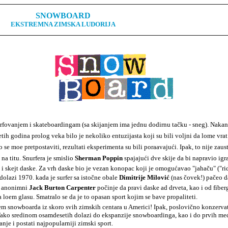
SNOWBOARD
EKSTREMNA ZIMSKA LUDORIJA
urfovanjem
i skateboardingam (sa skijanjem ima jednu dodirnu tačku - sneg). Nak
tih godina prolog veka bilo je nekoliko entuzijasta koji su bili voljni da lome v
to se moe pretpostaviti, rezultati eksperimenta su bili poraavajući. Ipak, to nije za
a titu. Snurfera je smislio
Sherman Poppin
spajajući dve skije da bi napravio igr
 i skejt daske. Za vrh daske bio je vezan konopac koji je omogućavao "jahaču" ("ri
olazi 1970. kada je surfer sa istočne obale
Dimitrije Milović
(nas čovek!) pačeo da
a anonimni
Jack Burton Carpenter
počinje da pravi daske ad drveta, kao i od fiber
a loem glasu. Smatralo se da je to opasan sport kojim se bave propaliteti.
m snowboarda iz skoro svih zimskih centara u Americi! Ipak, poslovično konzervat
. Tako sredinom osamdesetih dolazi do ekspanzije snowboardinga, kao i do prvih m
anje i postati najpopularniji zimski sport.