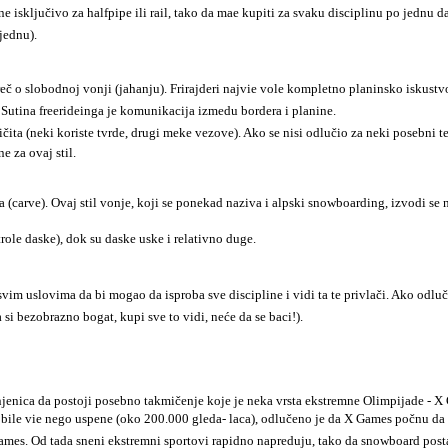
isključivo za halfpipe ili rail, tako da mae kupiti za svaku disciplinu po jednu d
 jednu).
 o slobodnoj vonji (jahanju). Frirajderi najvie vole kompletno planinsko iskustvo:
. Sutina freerideinga je komunikacija izmedu bordera i planine.
čita (neki koriste tvrde, drugi meke vezove). Ako se nisi odlučio za neki posebni teren
e za ovaj stil.
a (carve). Ovaj stil vonje, koji se ponekad naziva i alpski snowboarding, izvodi se
role daske), dok su daske uske i relativno duge.
 uslovima da bi mogao da isproba sve discipline i vidi ta te privlači. Ako odluči
a si bezobrazno bogat, kupi sve to vidi, neće da se baci!).
jenica da postoji posebno takmičenje koje je neka vrsta ekstremne Olimpijade
- X
re bile vie nego uspene (oko 200.000 gleda- laca), odlučeno je da X Games počnu da s
mes. Od tada sneni ekstremni sportovi rapidno napreduju, tako da snowboard postaj