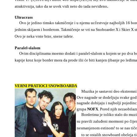
.
atraktivnija, tako da se uvek vidi neto do tada neviđeno
Ultracrass
Ovo je jedino timsko takmičenje i u njemu ucčestvuje najboljih 16 border
jednim skijaem i borderom. Takmičenje se vri na Snoboarder X i Skier X st
Ovo je neka vrste brze, snene tafete.
Paralel-slalom
Ovim disciplinama moemo dodati i paralel-slalom u kojem se po dva borde
kapije kroz koje border mora da prode ilii će biti kanjen (ibanje po leđima
VERNI PRATIOCI
SNOWBOARDA
Muzika je sastavni deo ekstremnih s
Ove nagrade se dodeljuju svake go
nagrade dobijaju i najbolji pojedinc
grupa
NOFX
. Pored njih nezaobilaz
Borderima je toliko stalo do muzike
su pravili zaluđeni mormoni po čijem
nesmanjenom estinom! to se nas tič
to se ostalih snowboard obeleja ti